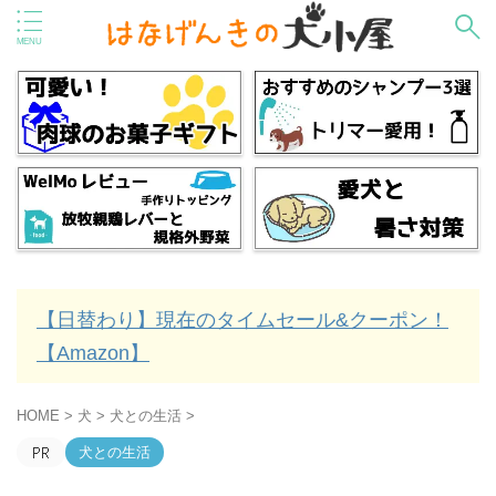
【日替わり】現在のタイムセール&クーポン！
【Amazon】
HOME
>
犬
>
犬との生活
>
犬との生活