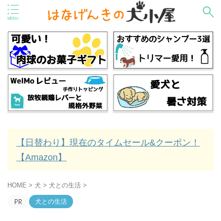
【日替わり】現在のタイムセール&クーポン！
【Amazon】
HOME
>
犬
>
犬との生活
>
犬との生活