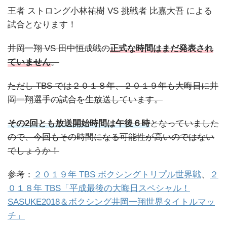
王者 ストロング小林祐樹 VS 挑戦者 比嘉大吾 による
試合となります！
井岡一翔 VS 田中恒成戦の
正式な時間はまだ発表され
ていません
。
ただし TBS では２０１８年、２０１９年も大晦日に井
岡一翔選手の試合を生放送しています。
その2回とも放送開始時間は午後６時
となっていました
ので、今回もその時間になる可能性が高いのではない
でしょうか！
参考：
２０１９年 TBS ボクシングトリプル世界戦
、
２
０１８年 TBS「平成最後の大晦日スペシャル！
SASUKE2018＆ボクシング井岡一翔世界タイトルマッ
チ」