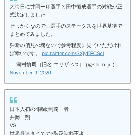
大晦日に井岡一翔選手と田中恒成選手の対戦が正
式決定しました。
せっかくなので両選手のステータスを世界基準で
まとめてみました。
独断の偏見の塊なので参考程度に見ていただけれ
ば幸いです。
pic.twitter.com/SXjyEFCScl
— 河村慎司［旧名:エリザベス］ (@shi_n_ji_)
November 9, 2020
日本人初の4階級制覇王者
井岡一翔
VS
世界最速タイでの3階級制覇王者