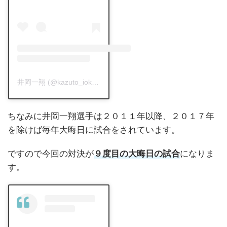
井岡一翔 (@kazuto_ioka_official)がシェアした投稿
-
2020年 1
ちなみに井岡一翔選手は２０１１年以降、２０１７年
を除けば毎年大晦日に試合をされています。
ですので今回の対決が
９度目の大晦日の試合
になりま
す。