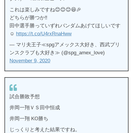
これは楽しみですね😊😊😊😆🎉
どちらが勝つか‼️
田中選手勝っていずれバンダムあげてほしいです
☺️
https://t.co/U4rxRnaHww
— マリ夫王子≪spgアメックス大好き、西武プリ
ンスクラブも大好き≫ (@spg_amex_love)
November 9, 2020
試合勝敗予想
井岡一翔ＶＳ田中恒成
井岡一翔 KO勝ち
じっくりと考えた結果ですね。