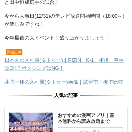
と田中恒成選手の試合！
今から大晦日(12/31)のテレビ放送開始時間（18:00～）
が楽しみですね！
今年最後の大イベント！盛り上がりましょう！
関連記事
日本人の入れ墨(タトゥー)｜RIZIN、K-1、相撲、空手
はOK？ボクシングはNG！
井岡一翔の入れ墨(タトゥー)画像｜試合前・後で比較
おすすめの漫画アプリ｜基
本無料から読み放題まで
続きを見る