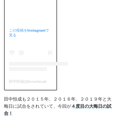
この投稿をInstagramで
見る
田中恒成(@koseitanaka_5)がシェアした投稿
-
2019年 3月月16
田中恒成も２０１５年、２０１６年、２０１９年と大
晦日に試合をされていて、今回が
４度目の大晦日の試
合！