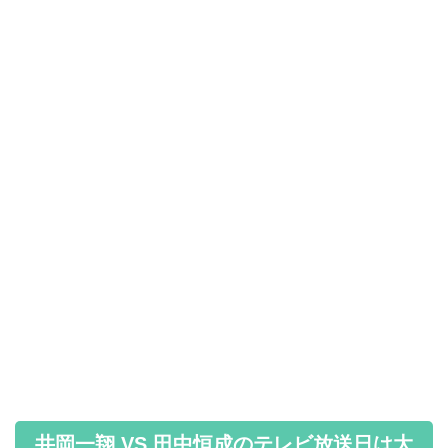
井岡一翔 VS 田中恒成のテレビ放送日は大