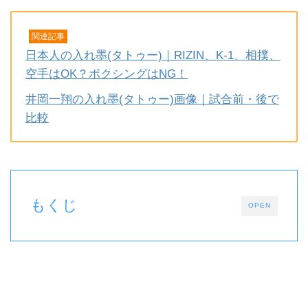
関連記事
日本人の入れ墨(タトゥー)｜RIZIN、K-1、相撲、
空手はOK？ボクシングはNG！
井岡一翔の入れ墨(タトゥー)画像｜試合前・後で
比較
もくじ
OPEN