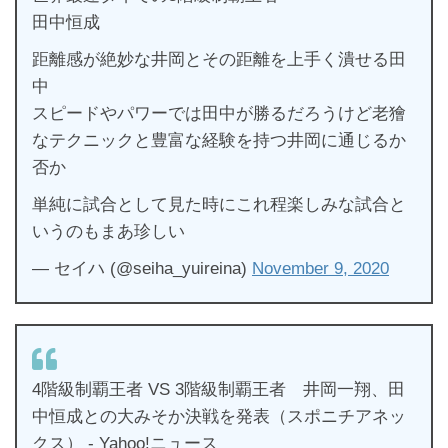
田中恒成
距離感が絶妙な井岡とその距離を上手く潰せる田
中
スピードやパワーでは田中が勝るだろうけど老獪
なテクニックと豊富な経験を持つ井岡に通じるか
否か
単純に試合として見た時にこれ程楽しみな試合と
いうのもまあ珍しい
— セイハ (@seiha_yuireina)
November 9, 2020
4階級制覇王者 VS 3階級制覇王者 井岡一翔、田
中恒成との大みそか決戦を発表（スポニチアネッ
クス） - Yahoo!ニュース