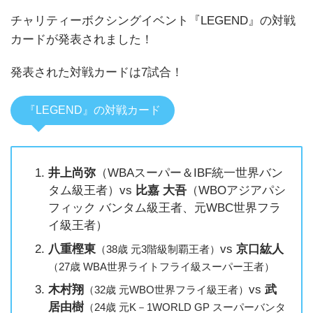
チャリティーボクシングイベント『LEGEND』の対戦
カードが発表されました！
発表された対戦カードは7試合！
『LEGEND』の対戦カード
井上尚弥
（WBAスーパー＆IBF統一世界バン
タム級王者）vs
比
嘉 大吾
（WBOアジアパシ
フィック バンタム級王者、元WBC世界フラ
イ級王者）
八重樫
東
vs
京口紘人
（38歳 元3階級制覇王者）
（27歳 WBA世界ライトフライ級スーパー王者）
木村
翔
vs
武
（32歳 元WBO世界フライ級王者）
居由
樹
（24歳 元K－1WORLD GP スーパーバンタ