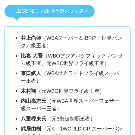
『LEGEND』の出場予定のプロ選手
井上尚弥
（WBAスーパー＆IBF統一世界バン
タム級王者）
比
嘉 大吾
（WBOアジアパシフィック バンタ
ム級王者、元WBC世界フライ級王者）
京口絋人
（WBA世界ライトフライ級スーパ
ー王者）
木村翔
（元WBO世界フライ級王者）
内山高志氏
（元WBA世界スーパーフェザー
級スーパー王者）
八重樫東氏
（元3階級制覇王者）
武居由樹
（元K－1WORLD GP スーパーバン