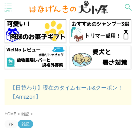
【日替わり】現在のタイムセール&クーポン！
【Amazon】
HOME
>
雑記
>
雑記