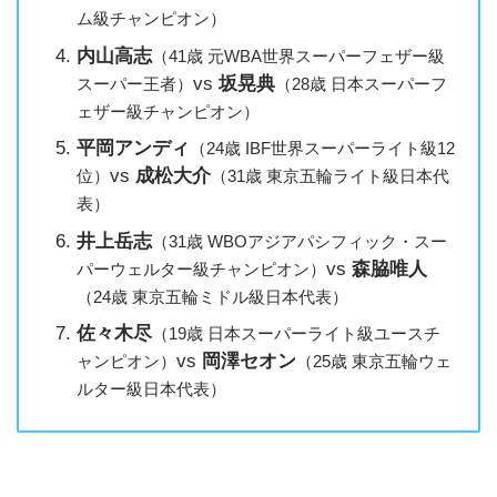
ム級チャンピオン）
内山高
志
（41歳 元WBA世界スーパーフェザー級
vs
坂晃
典
スーパー王者）
（28歳 日本スーパーフ
ェザー級チャンピオン）
平岡アンデ
ィ
（24歳 IBF世界スーパーライト級12
vs
成松大介
位）
（31歳 東京五輪ライト級日本代
表）
井上岳
志
（31歳 WBOアジアパシフィック・スー
vs
森脇唯人
パーウェルター級チャンピオン）
（24歳 東京五輪ミドル級日本代表）
佐々木
尽
（19歳 日本スーパーライト級ユースチ
vs
岡澤セオン
ャンピオン）
（25歳 東京五輪ウェ
ルター級日本代表）