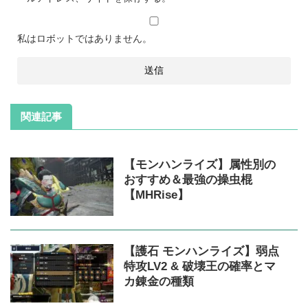
私はロボットではありません。
関連記事
【モンハンライズ】属性別の
おすすめ＆最強の操虫棍
【MHRise】
【護石 モンハンライズ】弱点
特攻LV2 & 破壊王の確率とマ
カ錬金の種類