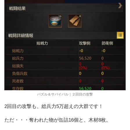
パズル＆サバイバル｜２回目の攻撃
2回目の攻撃も、総兵力5万超えの大群です！
ただ・・・奪われた物が缶詰16個と、木材8枚。