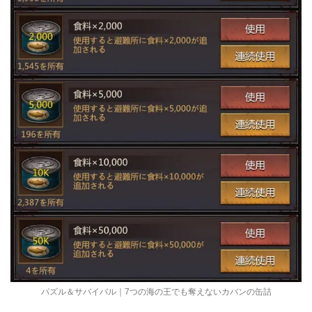
パズル＆サバイバル｜7つの海の王でも奪えないカバンの缶詰