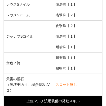
レウスSメイル
研磨珠【１】
レウスSアーム
痛撃珠【２】
攻撃珠【２】
ジャナフSコイル
研磨珠【１】
耐衝珠【１】
耐衝珠【１】
金色ノ袴
耐衝珠【１】
天雷の護石
（破壊王LV１、弱点特攻LV
スロット無し
２）
上位マルチ汎用装備の発動スキル