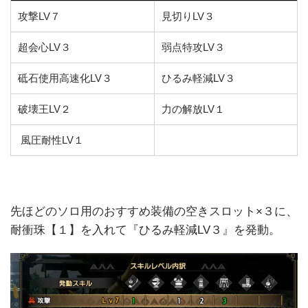
攻撃LV７
見切りLV３
超会心LV３
弱点特攻LV３
砥石使用高速化LV３
ひるみ軽減LV３
破壊王LV２
力の解放LV１
風圧耐性LV１
先ほどのソロ用のおすすめ装備の空きスロット×３に、
耐衝珠【１】を入れて『ひるみ軽減LV３』を発動。