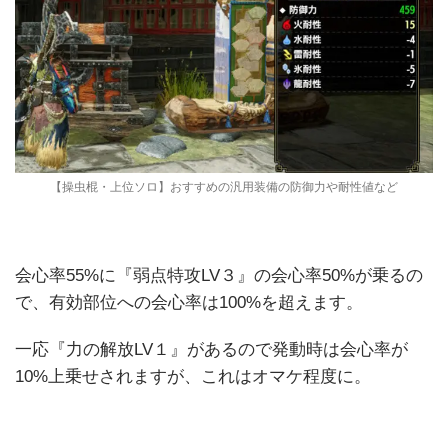
【操虫棍・上位ソロ】おすすめの汎用装備の防御力や耐性値など
会心率55%に『弱点特攻LV３』の会心率50%が乗るの
で、有効部位への会心率は100%を超えます。
一応『力の解放LV１』があるので発動時は会心率が
10%上乗せされますが、これはオマケ程度に。