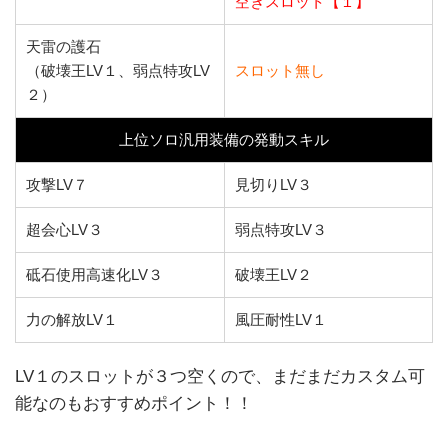
空きスロット【１】
天雷の護石
（破壊王LV１、弱点特攻LV
スロット無し
２）
上位ソロ汎用装備の発動スキル
攻撃LV７
見切りLV３
超会心LV３
弱点特攻LV３
砥石使用高速化LV３
破壊王LV２
力の解放LV１
風圧耐性LV１
LV１のスロットが３つ空くので、まだまだカスタム可
能なのもおすすめポイント！！