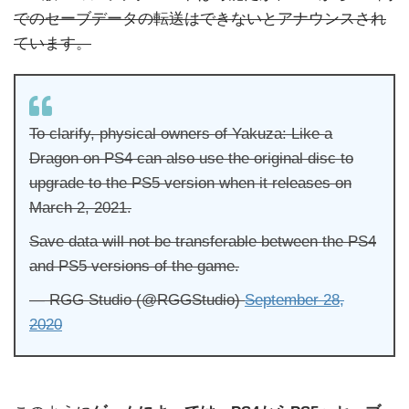
でのセーブデータの転送はできないとアナウンスされ
ています。
To clarify, physical owners of Yakuza: Like a
Dragon on PS4 can also use the original disc to
upgrade to the PS5 version when it releases on
March 2, 2021.
Save data will not be transferable between the PS4
and PS5 versions of the game.
— RGG Studio (@RGGStudio)
September 28,
2020