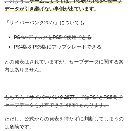
このように
ゲームによっては、PS4からPS5へセーブ
データが引き継げない事例が出ています
。
『サイバーパンク2077』についても
PS4のディスクをPS5で使用できる
PS4版をPS5版にアップグレードできる
との発表はされていますが、セーブデータに関する案
内はありません。
もちろん『
サイバーパンク2077
』ではPS4とPS5間で
セーブデータを共有できる可能性もあります。
ただし、公式からの発表を待たずに判断してしまうの
は危険です。