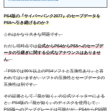
PS4版の『サイバーパンク2077』のセーブデータを
PS5へ引き継げるのか？
これはかなり大きな問題です。
ただし現時点では
公式からPS4からPS5へのセーブデ
ータの引継ぎに関する公式なアナウンスはありませ
ん
。
『PS5では99％以上のPS4ソフトと互換性あり』と言
われてはいますが、ソフトの互換性とセーブデータの
互換性は別です。
その証拠として『龍が如く』の公式ツイッターによる
と、PS4版の『龍が如く』のディスクを使用して、
PS5版へのアップグレードは可能だが、PS4からPS5間