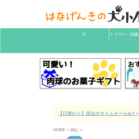
犬
トリマー・訓練
【日替わり】現在のタイムセール&クーポ
HOME
>
雑記
>