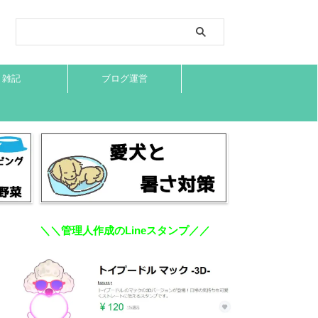
雑記
ブログ運営
＼＼管理人作成のLineスタンプ／／